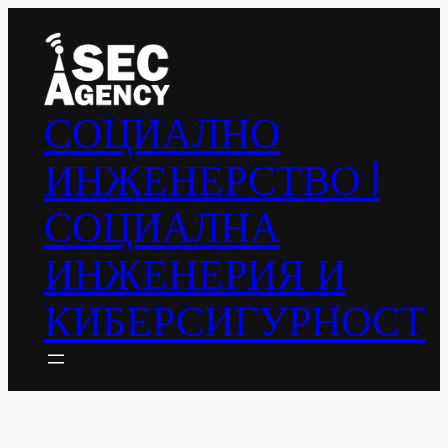
Към
съдържанието
СОЦИАЛНО
ИНЖЕНЕРСТВО |
СОЦИАЛНА
ИНЖЕНЕРИЯ И
КИБЕРСИГУРНОСТ