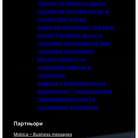
Лекция по киберсигурност
Защита на личните данни в
социалните мрежи
Какво да направите, ако ви е
хакнат Facebook акаунта
Социално инженерство или
Социална инженерия:
Манипулацията на
човешките емоции и
поведение
Измами и информационна
безопасност – съвременните
предизвикателства на
социалната инженерия
Партньори
Mobica – Business messages