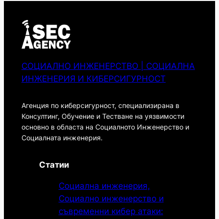
СОЦИАЛНО ИНЖЕНЕРСТВО | СОЦИАЛНА
ИНЖЕНЕРИЯ И КИБЕРСИГУРНОСТ
Агенция по киберсигурност, специализирана в
Консултинг, Обучение и Тестване на уязвимости
основно в областа на Социалното Инженерство и
Социалната инженерия.
Статии
Социална инженерия,
Социално инженерство и
съвременни кибер атаки: