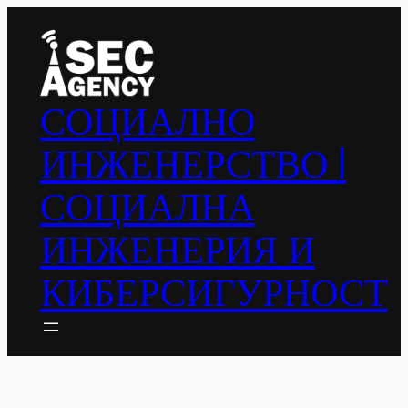
Към
съдържанието
СОЦИАЛНО
ИНЖЕНЕРСТВО |
СОЦИАЛНА
ИНЖЕНЕРИЯ И
КИБЕРСИГУРНОСТ