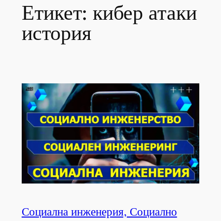
Етикет:
кибер атаки
история
Социална инженерия, Социално