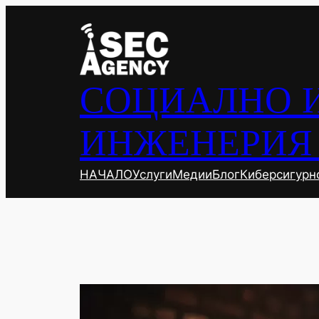
Към
съдържанието
СОЦИАЛНО 
ИНЖЕНЕРИЯ 
НАЧАЛО
Услуги
Mедии
Блог
Киберсигурн