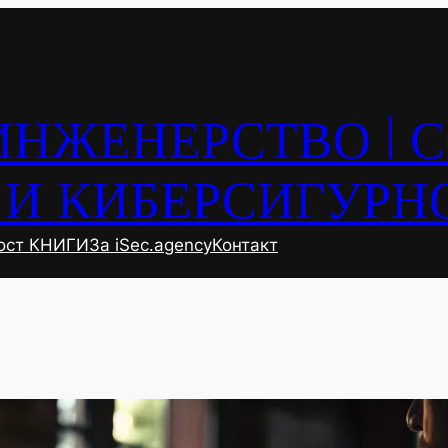
ИНЖЕНЕРСТВО | 
И КИБЕРСИГУРН
ост КНИГИ
За iSec.agency
Контакт