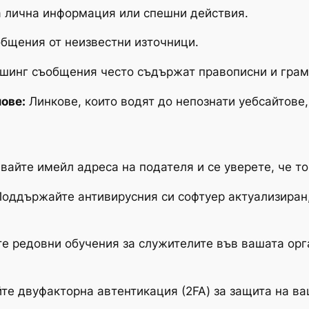
 лична информация или спешни действия.
бщения от неизвестни източници.
инг съобщения често съдържат правописни и грам
ове:
Линкове, които водят до непознати уебсайтове
айте имейл адреса на подателя и се уверете, че то
оддържайте антивирусния си софтуер актуализиран,
 редовни обучения за служителите във вашата орг
те двуфакторна автентикация (2FA) за защита на ва