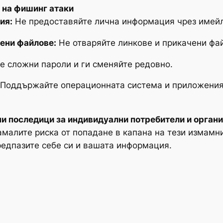
 на фишинг атаки
ия:
Не предоставяйте лична информация чрез имей
чени файлове:
Не отваряйте линкове и прикачени фай
е сложни пароли и ги сменяйте редовно.
Поддържайте операционната система и приложенията
ни последици за индивидуални потребители и орган
малите риска от попадане в капана на тези измамн
редпазите себе си и вашата информация.