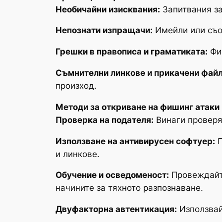
Необичайни изисквания:
Запитвания за
Непознати изпращачи:
Имейли или съо
Грешки в правописа и граматиката:
Фиш
Съмнителни линкове и прикачени файл
произход.
Методи за откриване на фишинг атаки
Проверка на подателя:
Винаги проверяв
Използване на антивирусен софтуер:
П
и линкове.
Обучение и осведоменост:
Провеждайте
начините за тяхното разпознаване.
Двуфакторна автентикация:
Използвай