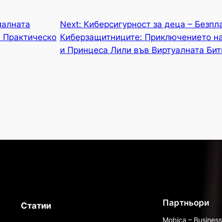
иалната
Next:
Киберсигурност за деца – Безпла
: Практическо
Киберзащитниците: Приключението на
и Принцеса Лили във Виртуалната Бит
Партньори
Статии
Mobica – Busines