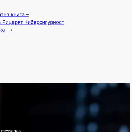
тна книга –
 Рицарят Киберсигурност
ка
→
s messages