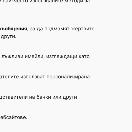
е най-често използваните методи за
съобщения
, за да подмамят жертвите
 други.
т лъжливи имейли, изглеждащи като
ателите използват персонализирана
едставители на банки или други
ебсайтове.