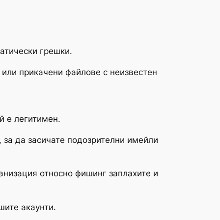
атически грешки.
, или прикачени файлове с неизвестен
й е легитимен.
 за да засичате подозрителни имейли
анизация относно фишинг заплахите и
шите акаунти.