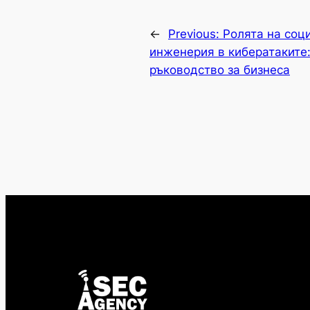
←
Previous:
Ролята на соц
инженерия в кибератаките
ръководство за бизнеса