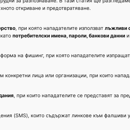
рудни за разпознаване. В тази статия ще разгледам
яхното откриване и предотвратяване.
ерство
, при която нападателите използват
лъжливи 
 като
потребителски имена, пароли, банкови данни
и
форма на фишинг, при която нападателите изпраща
м конкретни лица или организации, при които напад
дания
, при които нападателите се представят за пр
ения (SMS), които съдържат линкове към фалшиви у