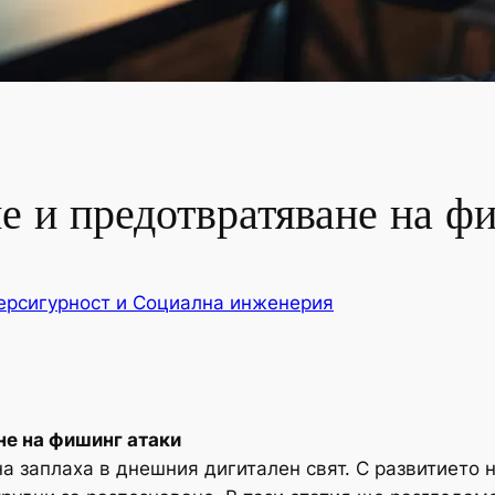
е и предотвратяване на ф
ерсигурност и Социална инженерия
не на фишинг атаки
а заплаха в днешния дигитален свят. С развитието н