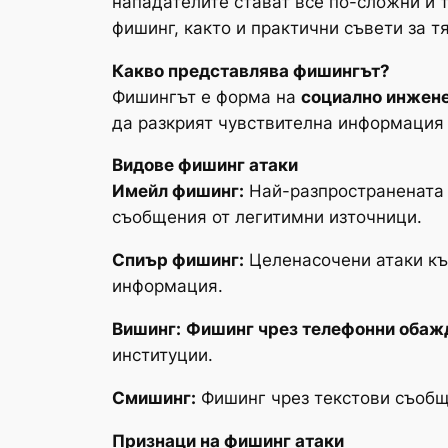
нападателите стават все по-сложни и т
фишинг, както и практични съвети за т
Какво представлява фишингът?
Фишингът е форма на
социално инжен
да разкрият чувствителна информация
Видове фишинг атаки
Имейл фишинг:
Най-разпространената 
съобщения от легитимни източници.
Спиър фишинг:
Целенасочени атаки къ
информация.
Вишинг:
Фишинг чрез телефонни обаж
институции.
Смишинг:
Фишинг чрез текстови съобщ
Признаци на фишинг атаки