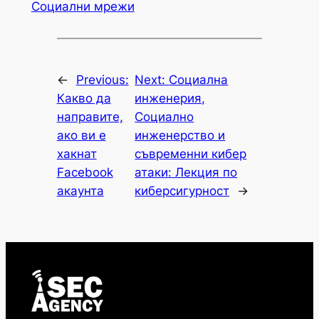
Социални мрежи
←
Previous:
Next:
Социална
Какво да
инженерия,
направите,
Социално
ако ви е
инженерство и
хакнат
съвременни кибер
Facebook
атаки: Лекция по
акаунта
киберсигурност
→