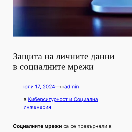
Защита на личните данни
в социалните мрежи
юли 17, 2024
—
admin
от
в
Киберсигурност и Социална
инженерия
Социалните мрежи
са се превърнали в